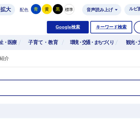
拡大
ルビ
青
黄
黒
標準
配色
音声読み上げ
市公式ホームページ
Google検索
キーワード検索
祉・医療
子育て・教育
環境・交通・まちづくり
観光・
紹介