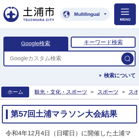
土浦市公式ホームペ
Multilingual
キーワード検索
Google検索
検索について
ホーム
観光・文化・スポーツ
>
スポーツ
>
スポ
>
第57回土浦マラソン大会結果
令和4年12月4日（日曜日）に開催した土浦マ