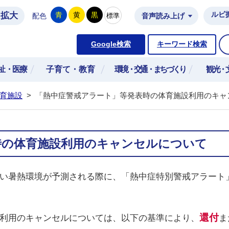
拡大
ルビ
青
黄
黒
標準
配色
音声読み上げ
市公式ホームページ
Google検索
キーワード検索
祉・医療
子育て・教育
環境・交通・まちづくり
観光・
育施設
>
「熱中症警戒アラート」等発表時の体育施設利用のキャ
時の体育施設利用のキャンセルについて
い暑熱環境が予測される際に、「熱中症特別警戒アラート
還付
利用のキャンセルについては、以下の基準により、
ま