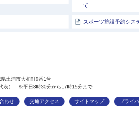
て
スポーツ施設予約シス
土浦市
 茨城県土浦市大和町9番1号
11（代表） ※平日8時30分から17時15分まで
合わせ
交通アクセス
サイトマップ
プライ