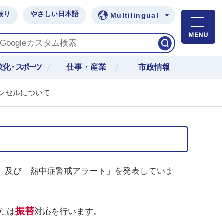
振り
やさしい日本語
Multilingual
M
文化・スポーツ
仕事・産業
市政情報
ンセルについて
」及び「熱中症警戒アラート」を発表していま
振替
たは
対応を行います。