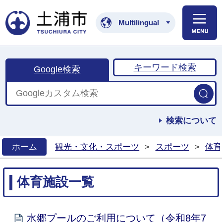
土浦市公式ホームペ
Multilingual
キーワード検索
Google検索
検索について
ホーム
観光・文化・スポーツ
>
スポーツ
>
体育
>
体育施設一覧
水郷プールのご利用について（令和8年7