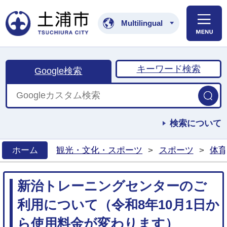
土浦市公式ホームペ
Multilingual
キーワード検索
Google検索
検索について
ホーム
観光・文化・スポーツ
>
スポーツ
>
体育
>
新治トレーニングセンターのご
利用について（令和8年10月1日か
ら使用料金が変わります）