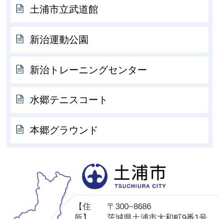
土浦市立武道館
新治運動公園
新治トレーニングセンター
水郷テニスコート
本郷グラウンド
土
【住
〒300−8686
所】
茨城県土浦市大和町9番1号