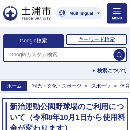
土浦市公式ホームペ
Multilingual
キーワード検索
Google検索
検索について
ホーム
観光・文化・スポーツ
>
スポーツ
>
体育
>
新治運動公園野球場のご利用につ
いて（令和8年10月1日から使用料
金が変わります）