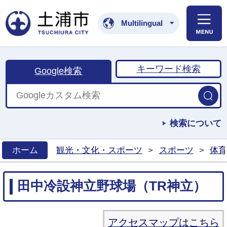
土浦市公式ホームペ
Multilingual
キーワード検索
Google検索
検索について
ホーム
観光・文化・スポーツ
>
スポーツ
>
体育
>
田中冷設神立野球場（TR神立）
アクセスマップはこちら