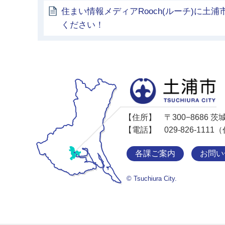
住まい情報メディアRooch(ルーチ)に土
ください！
【住所】
〒300−8686
【電話】
029-826-11
各課ご案内
お問い
© Tsuchiura City.