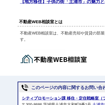
【地方移住】子供の街「土浦市」の魅力と
不動産WEB相談室とは
不動産WEB相談室は、不動産売却や賃貸の部
す。
このページの内容に関するお問い合
シティプロモーション課 移住・定住戦略室（
〒300-8686 茨城県土浦市大和町9番1号
土浦市