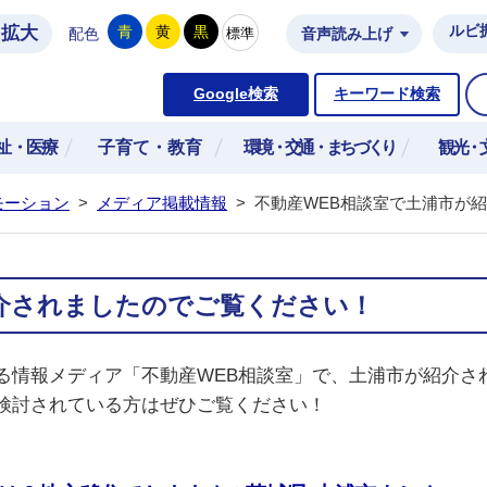
拡大
ルビ
青
黄
黒
標準
配色
音声読み上げ
市公式ホームページ
Google検索
キーワード検索
祉・医療
子育て・教育
環境・交通・まちづくり
観光・
モーション
>
メディア掲載情報
>
不動産WEB相談室で土浦市が
介されましたのでご覧ください！
る情報メディア「不動産WEB相談室」で、土浦市が紹介さ
検討されている方はぜひご覧ください！