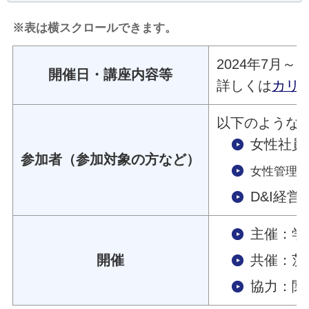
※表は横スクロールできます。
2024年7月～2
開催日・講座内容等
詳しくは
カリ
以下のような
女性社員
参加者（参加対象の方など）
女性管理
D&I経
主催：学
開催
共催：茨
協力：関