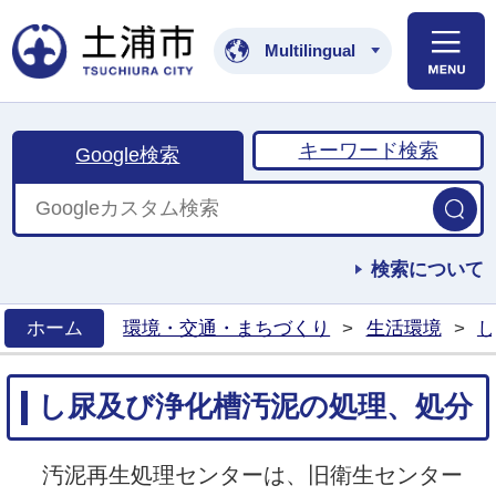
土浦市公式ホームペ
Multilingual
キーワード検索
Google検索
検索について
ホーム
環境・交通・まちづくり
>
生活環境
>
し
>
し尿及び浄化槽汚泥の処理、処分
汚泥再生処理センターは、旧衛生センター