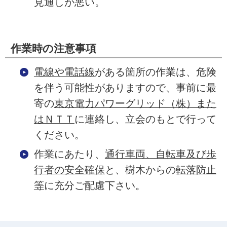
見通しが悪い。
作業時の注意事項
電線や電話線
がある箇所の作業は、危険
を伴う可能性がありますので、事前に最
寄の
東京電力パワーグリッド（株）また
はＮＴＴ
に連絡し、立会のもとで行って
ください。
作業にあたり、
通行車両、自転車及び歩
行者の安全確保
と、樹木からの
転落防止
等
に充分ご配慮下さい。