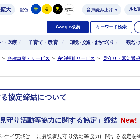
拡大
ルビ
青
黄
黒
標準
配色
音声読み上げ
市公式ホームページ
Google検索
キーワード検索
祉・医療
子育て・教育
環境・交通・まちづくり
観光・
>
各種事業・サービス
>
在宅福祉サービス
>
見守り・緊急通
する協定締結について
見守り活動等協力に関する協定」締結
New!
ヨシケイ茨城は、要援護者見守り活動等協力に関する協定を