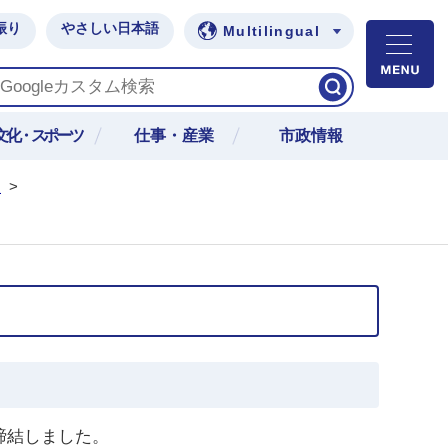
振り
やさしい日本語
Multilingual
M
文化・スポーツ
仕事・産業
市政情報
報
>
締結しました。