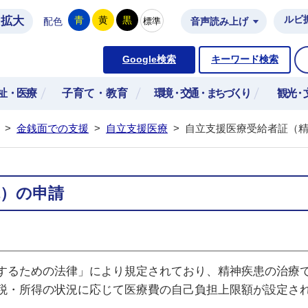
拡大
ルビ
青
黄
黒
標準
配色
音声読み上げ
市公式ホームページ
Google検索
キーワード検索
祉・医療
子育て・教育
環境・交通・まちづくり
観光・
>
金銭面での支援
>
自立支援医療
>
自立支援医療受給者証（
院）の申請
するための法律」により規定されており、精神疾患の治療
税・所得の状況に応じて医療費の自己負担上限額が設定さ