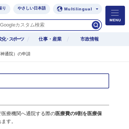
振り
やさしい日本語
Multilingual
M
文化・スポーツ
仕事・産業
市政情報
精神通院）の申請
で医療機関へ通院する際の
医療費の
9
割を医療保
れます。