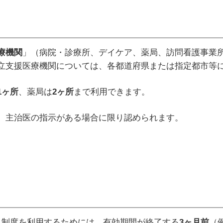
療機関
」（病院・診療所、デイケア、薬局、訪問看護事業
立支援医療機関については、各都道府県または指定都市等
1
ヶ所
、薬局は
2
ヶ所
まで利用できます。
、主治医の指示がある場合に限り認められます。
き制度を利用するためには、有効期間が終了する
3
ヶ月前
（