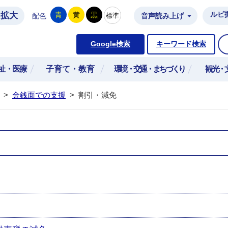
拡大
ルビ
青
黄
黒
標準
配色
音声読み上げ
市公式ホームページ
Google検索
キーワード検索
祉・医療
子育て・教育
環境・交通・まちづくり
観光・
>
金銭面での支援
>
割引・減免