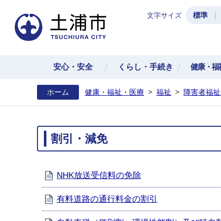
標準
文字サイズ
土浦
安心・安全
くらし・手続き
健康・福
ホーム
健康・福祉・医療
>
福祉
>
障害者福祉
割引・減免
NHK放送受信料の免除
有料道路の通行料金の割引