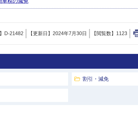
動車税の減免
D】
D-21482
【更新日】
2024年7月30日
【閲覧数】
1123
割引・減免
土浦市