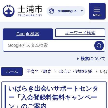
土浦市公式ホームペ
Multilingual
キーワード検索
Google検索
検索について
ホーム
子育て・教育
>
出会い・結婚支援
>
いば
>
いばらき出会いサポートセンタ
ー「入会登録料無料キャンペー
ン」のご案内