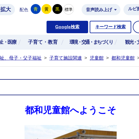
拡大
ルビ
青
黄
黒
標準
配色
音声読み上げ
市公式ホームページ
Google検索
キーワード検索
祉・医療
子育て・教育
環境・交通・まちづくり
観光・
祉、母子・父子福祉
>
子育て施設関連
>
児童館
>
都和児童館
都和児童館へようこそ