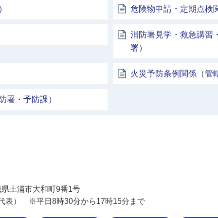
）
危険物申請・定期点検
消防署見学・救急講習
署）
火災予防条例関係（管
防署・予防課）
土浦市
 茨城県土浦市大和町9番1号
11（代表） ※平日8時30分から17時15分まで