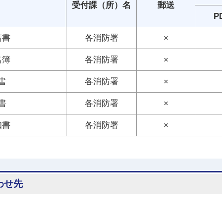
受付課（所）名
郵送
P
請書
各消防署
×
名簿
各消防署
×
書
各消防署
×
書
各消防署
×
知書
各消防署
×
わせ先