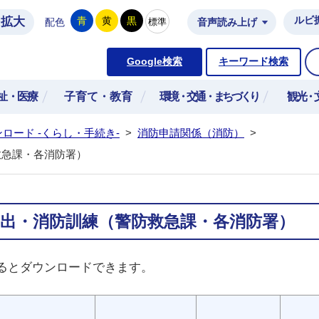
拡大
ルビ
青
黄
黒
標準
配色
音声読み上げ
市公式ホームページ
Google検索
キーワード検索
祉・医療
子育て・教育
環境・交通・まちづくり
観光・
ロード -くらし・手続き-
>
消防申請関係（消防）
>
救急課・各消防署）
出・消防訓練（警防救急課・各消防署）
るとダウンロードできます。