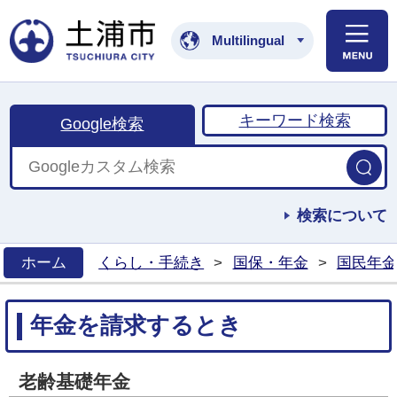
土浦市公式ホームペ
Multilingual
キーワード検索
Google検索
検索について
ホーム
くらし・手続き
>
国保・年金
>
国民年金
>
年金を請求するとき
老齢基礎年金