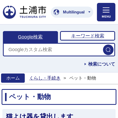
土浦市公式ホームペ
Multilingual
キーワード検索
Google検索
検索について
ホーム
くらし・手続き
>
ペット・動物
>
ペット・動物
猫よけ器を貸出します