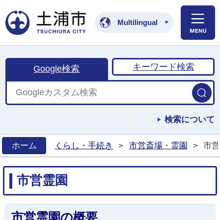
土浦市公式ホームペ
Multilingual
キーワード検索
Google検索
検索について
ホーム
くらし・手続き
>
市営斎場・霊園
>
市営
>
市営霊園
市営霊園の概要