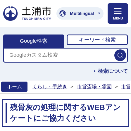
土浦市公式ホームペ
Multilingual
キーワード検索
Google検索
検索について
ホーム
くらし・手続き
>
市営斎場・霊園
>
市営
>
残骨灰の処理に関するWEBアン
ケートにご協力ください