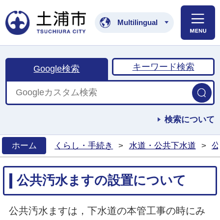
土浦市公式ホームペ
Multilingual
キーワード検索
Google検索
検索について
ホーム
くらし・手続き
>
水道・公共下水道
>
公
>
公共汚水ますの設置について
公共汚水ますは，下水道の本管工事の時にみ