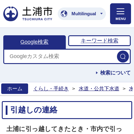
土浦市公式ホームペ
Multilingual
キーワード検索
Google検索
検索について
ホーム
くらし・手続き
>
水道・公共下水道
>
水
>
引越しの連絡
土浦に引っ越してきたとき・市内で引っ