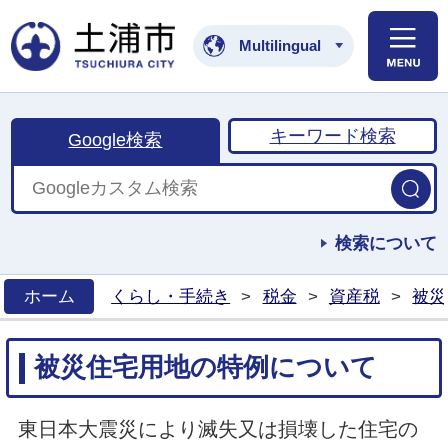
土浦市公式ホームペ
Multilingual
キーワード検索
Google検索
検索について
ホーム
くらし・手続き
>
税金
>
資産税
>
被災
>
被災住宅用地の特例について
東日本大震災により滅失又は損壊した住宅の