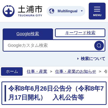
土浦市公式ホームペ
Multilingual
キーワード検索
Google検索
検索について
ホーム
仕事・産業
>
仕事・産業のお知らせ
>
令
>
令和8年6月26日公告分（令和8年7
月17日開札） 入札公告等