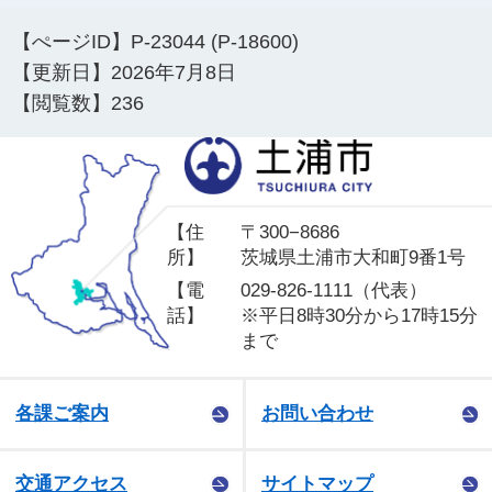
【ぺージID】
P-23044 (P-18600)
【更新日】
2026年7月8日
【閲覧数】
236
土
【住
〒300−8686
所】
茨城県土浦市大和町9番1号
【電
029-826-1111（代表）
話】
※平日8時30分から17時15分
まで
各課ご案内
お問い合わせ
交通アクセス
サイトマップ