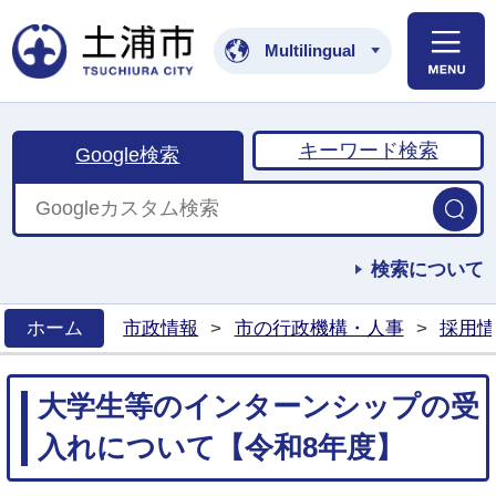
土浦市公式ホームペ
Multilingual
キーワード検索
Google検索
検索について
ホーム
市政情報
>
市の行政機構・人事
>
採用情
>
大学生等のインターンシップの受
入れについて【令和8年度】