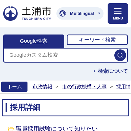
土浦市公式ホームペ
Multilingual
キーワード検索
Google検索
検索について
ホーム
市政情報
>
市の行政機構・人事
>
採用情
>
採用詳細
職員採用試験について知りたい