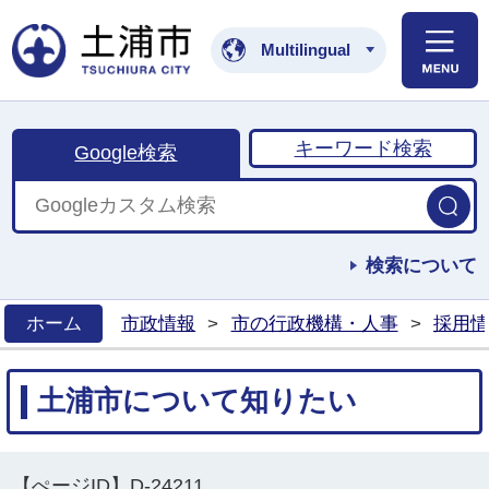
土浦市公式ホームペ
Multilingual
キーワード検索
Google検索
検索について
ホーム
市政情報
>
市の行政機構・人事
>
採用情
>
土浦市について知りたい
【ぺージID】
D-24211