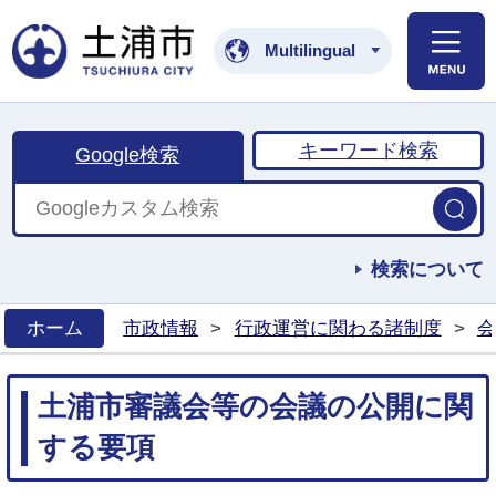
土浦市公式ホームペ
Multilingual
キーワード検索
Google検索
検索について
ホーム
市政情報
>
行政運営に関わる諸制度
>
会
>
土浦市審議会等の会議の公開に関
する要項