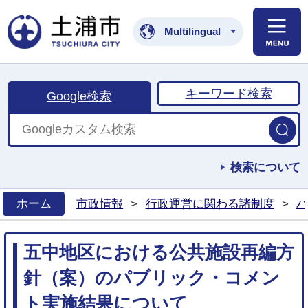
土浦市公式ホームペ
Multilingual
キーワード検索
Google検索
検索について
ホーム
市政情報
>
行政運営に関わる諸制度
>
パ
>
五中地区における公共施設再編方
針（案）のパブリック・コメン
ト実施結果について