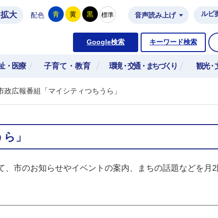
拡大
ルビ
青
黄
黒
標準
配色
音声読み上げ
市公式ホームページ
Google検索
キーワード検索
祉・医療
子育て・教育
環境・交通・まちづくり
観光・
市政広報番組「マイシティつちうら」
うら」
て、市のお知らせやイベントの案内、まちの話題などを月2