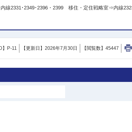
線2331･2349･2396・2399 移住・定住戦略室⇒内線2323
D】
P-11
【更新日】
2026年7月30日
【閲覧数】
45447
土浦市