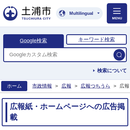
土浦市公式ホームペ
Multilingual
キーワード検索
Google検索
検索について
ホーム
市政情報
>
広報
>
広報つちうら
>
広報
>
広報紙・ホームページへの広告掲
載