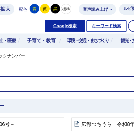
拡大
ルビ
青
黄
黒
標準
配色
音声読み上げ
市公式ホームページ
Google検索
キーワード検索
祉・医療
子育て・教育
環境・交通・まちづくり
観光・
ックナンバー
ー
06号－
広報つちうら 令和8年