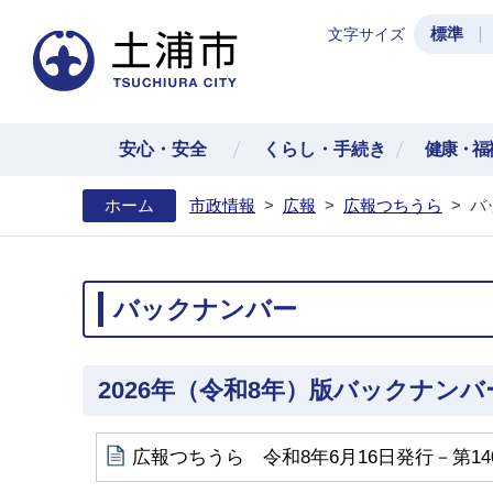
標準
文字サイズ
土浦
安心・安全
くらし・手続き
健康・福
ホーム
市政情報
>
広報
>
広報つちうら
>
バ
バックナンバー
2026年（令和8年）版バックナンバ
広報つちうら 令和8年6月16日発行－第14