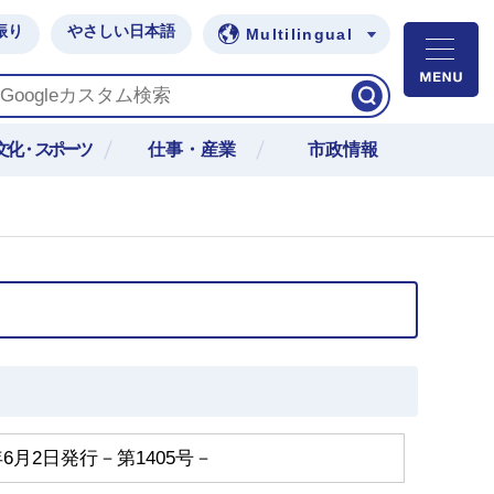
振り
やさしい日本語
Multilingual
M
文化・スポーツ
仕事・産業
市政情報
6月2日発行－第1405号－