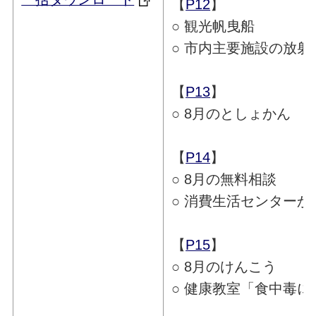
【
P12
】
○ 観光帆曳船
○ 市内主要施設の放射
【
P13
】
○ 8月のとしょかん
【
P14
】
○ 8月の無料相談
○ 消費生活センターか
【
P15
】
○ 8月のけんこう
○ 健康教室「食中毒に