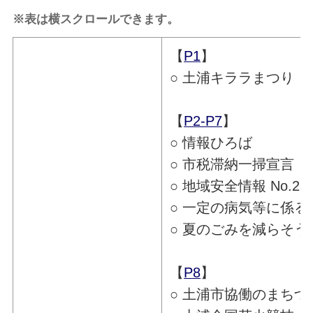
※表は横スクロールできます。
【
P1
】
○ 土浦キララまつり
【
P2-P7
】
○ 情報ひろば
○ 市税滞納一掃宣言
○ 地域安全情報 No.23
○ 一定の病気等に係
○ 夏のごみを減らそう
【
P8
】
○ 土浦市協働のまち