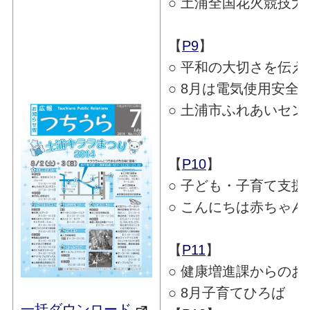
○ 土浦全国花火競技
【
P9
】
○ 平和の大切さを伝え
○ 8月は電気使用安全
○ 土浦市ふれあいセ
【
P10
】
○ 子ども・子育て支援新
○ こんにちは赤ちゃん
【
P11
】
○ 健康増進課からのお
○ 8月子育てひろば
一括ダウンロード