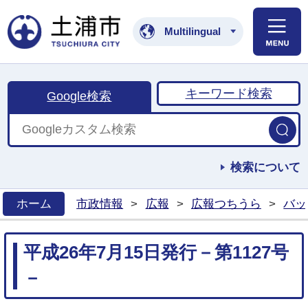
土浦市公式ホームペ
Multilingual
キーワード検索
Google検索
検索について
ホーム
市政情報
>
広報
>
広報つちうら
>
バッ
>
平成26年7月15日発行－第1127号
－