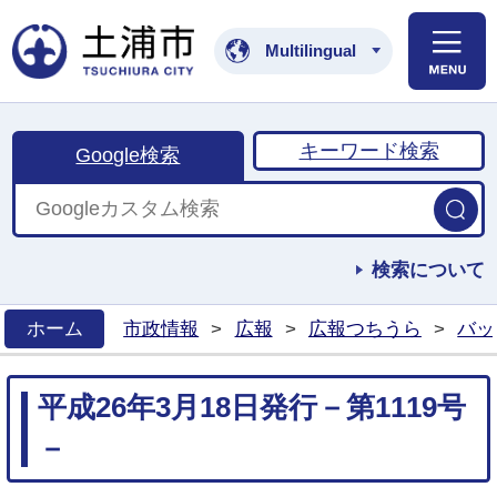
土浦市公式ホームペ
Multilingual
キーワード検索
Google検索
検索について
ホーム
市政情報
>
広報
>
広報つちうら
>
バッ
>
平成26年3月18日発行－第1119号
－