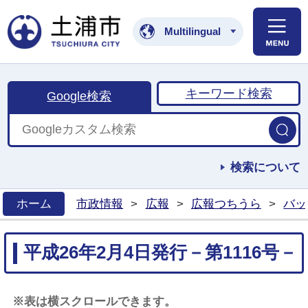
土浦市公式ホームペ
Multilingual
キーワード検索
Google検索
検索について
ホーム
市政情報
>
広報
>
広報つちうら
>
バッ
>
平成26年2月4日発行－第1116号－
※表は横スクロールできます。