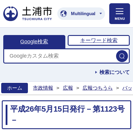
土浦市公式ホームペ
Multilingual
キーワード検索
Google検索
検索について
ホーム
市政情報
>
広報
>
広報つちうら
>
バッ
>
平成26年5月15日発行－第1123号
－