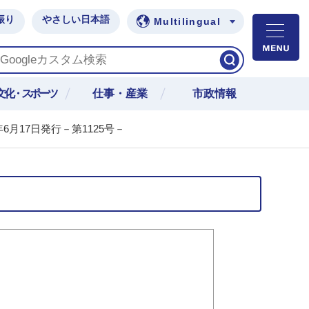
振り
やさしい日本語
Multilingual
M
文化・スポーツ
仕事・産業
市政情報
年6月17日発行－第1125号－