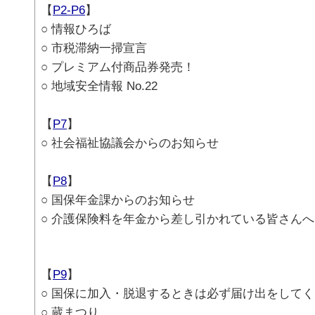
【
P2-P6
】
○ 情報ひろば
○ 市税滞納一掃宣言
○ プレミアム付商品券発売！
○ 地域安全情報 No.22
【
P7
】
○ 社会福祉協議会からのお知らせ
【
P8
】
○ 国保年金課からのお知らせ
○ 介護保険料を年金から差し引かれている皆さんへ
【
P9
】
○ 国保に加入・脱退するときは必ず届け出をして
○ 蔵まつり