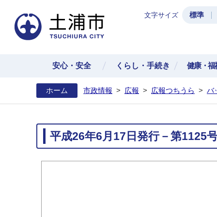
標準
文字サイズ
土浦
安心・安全
くらし・手続き
健康・福
ホーム
市政情報
>
広報
>
広報つちうら
>
バ
平成26年6月17日発行－第1125