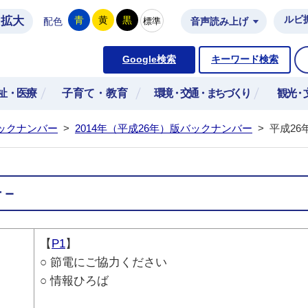
拡大
ルビ
青
黄
黒
標準
配色
音声読み上げ
市公式ホームページ
Google検索
キーワード検索
祉・医療
子育て・教育
環境・交通・まちづくり
観光・
ックナンバー
>
2014年（平成26年）版バックナンバー
>
平成26
号－
【
P1
】
○ 節電にご協力ください
○ 情報ひろば