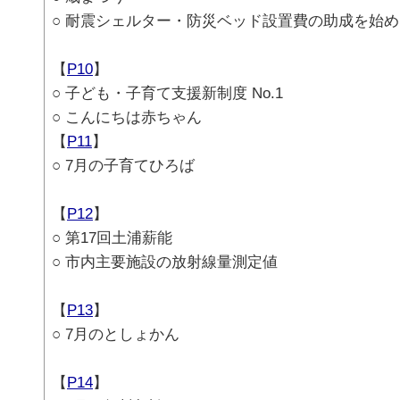
○ 耐震シェルター・防災ベッド設置費の助成を始
【
P10
】
○ 子ども・子育て支援新制度 No.1
○ こんにちは赤ちゃん
【
P11
】
○ 7月の子育てひろば
【
P12
】
○ 第17回土浦薪能
○ 市内主要施設の放射線量測定値
【
P13
】
○ 7月のとしょかん
【
P14
】