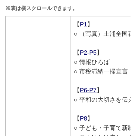
※表は横スクロールできます。
【
P1
】
○ （写真）土浦全国花
【
P2-P5
】
○ 情報ひろば
○ 市税滞納一掃宣言
【
P6-P7
】
○ 平和の大切さを伝え
【
P8
】
○ 子ども・子育て新制度 