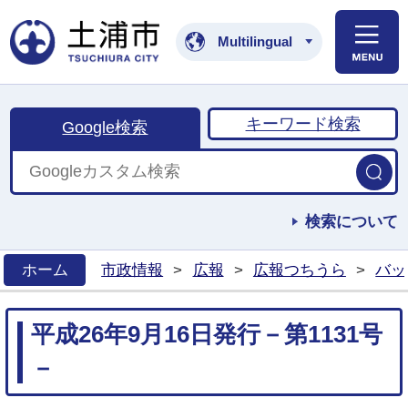
土浦市公式ホームペ
Multilingual
キーワード検索
Google検索
検索について
ホーム
市政情報
>
広報
>
広報つちうら
>
バッ
>
平成26年9月16日発行－第1131号
－