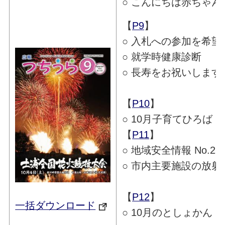
○ こんにちは赤ちゃん
【
P9
】
○ 入札への参加を希望
○ 就学時健康診断
○ 長寿をお祝いします
【
P10
】
○ 10月子育てひろば
【
P11
】
○ 地域安全情報 No.25
○ 市内主要施設の放射
【
P12
】
一括ダウンロード
○ 10月のとしょかん