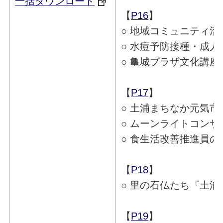
一括ダウンロード
【
P16
】
○ 地域コミュニティ
○ 水痘予防接種・成
○ 亀城プラザ文化講
【
P17
】
○ 土浦まちなか元気市
○ ムーンライトコンサ
○ 食生活改善推進員の健
【
P18
】
○ 里の石仏たち『土浦
【
P19
】