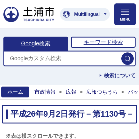
土浦市公式ホームペ
Multilingual
キーワード検索
Google検索
検索について
ホーム
市政情報
>
広報
>
広報つちうら
>
バッ
>
平成26年9月2日発行－第1130号－
※表は横スクロールできます。