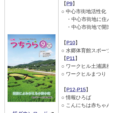
【
P9
】
○ 中心市街地活性化
・中心市街地に住ん
・中心市街地で開業
【
P10
】
○ 水郷体育館スポー
【
P11
】
○ ワークヒル土浦講座
○ ワークヒルまつり
【
P12-P15
】
○ 情報ひろば
○ こんにちは赤ちゃん