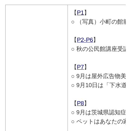
【
P1
】
○ （写真）小町の館
【
P2-P6
】
○ 秋の公民館講座受講
【
P7
】
○ 9月は屋外広告物美
○ 9月10日は「下水
【
P8
】
○ 9月は茨城県認知症
○ ペットはあなたの家