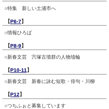
○特集 新しい土浦市へ
【
P6-7
】
○情報ひろば
【
P8-9
】
○新春文芸 宍塚古墳群の人物埴輪
【
P10-11
】
○新春文芸 新春に詠む短歌・俳句・川柳
【
P12
】
○つちふぉと募集しています