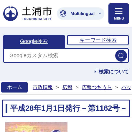
土浦市公式ホームペ
Multilingual
キーワード検索
Google検索
検索について
ホーム
市政情報
>
広報
>
広報つちうら
>
バッ
>
平成28年1月1日発行－第1162号－