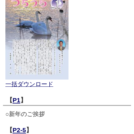
一括ダウンロード
【
P1
】
○新年のご挨拶
【
P2-5
】