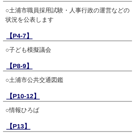
○土浦市職員採用試験・人事行政の運営などの
状況を公表します
【P
4-7
】
○子ども模擬議会
【P8-9】
○土浦市公共交通図鑑
【P10-12】
○情報ひろば
【P13】