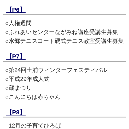
【P6】
○人権週間
○ふれあいセンターながみね講座受講生募集
○水郷テニスコート硬式テニス教室受講生募集
【P7】
○第24回土浦ウィンターフェスティバル
○平成29年成人式
○蔵まつり
○こんにちは赤ちゃん
【P8】
○12月の子育てひろば