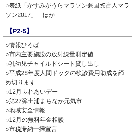
○表紙「かすみがうらマラソン兼国際盲人マラ
ソン2017」 ほか
【P2-5】
○情報ひろば
○市内主要施設の放射線量測定値
○乳幼児チャイルドシート貸し出し
○平成28年度人間ドックの検診費用助成を締
め切ります
○12月ふれあいデー
○第27弾土浦まちなか元気市
○地域安全情報
○12月の無料年金相談
○市税滞納一掃宣言