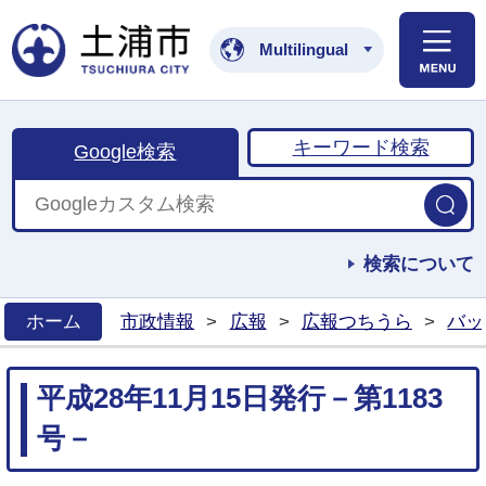
土浦市公式ホームペ
Multilingual
キーワード検索
Google検索
検索について
ホーム
市政情報
>
広報
>
広報つちうら
>
バッ
>
平成28年11月15日発行－第1183
号－