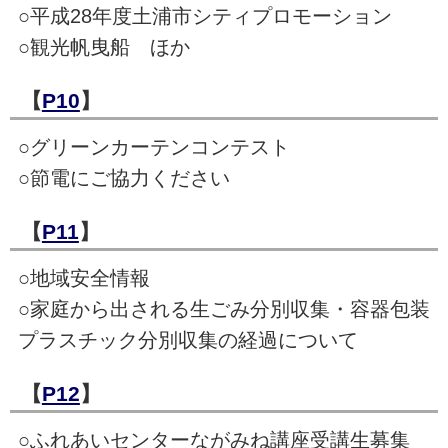
○平成28年度土浦市シティプロモーション
○観光帆曳船 ほか
【
P10
】
○グリーンカーテンコンテスト
○節電にご協力ください
【
P11
】
○地域安全情報
○家庭から出される生ごみ分別収集・容器包装
プラスチック分別収集の経過について
【
P12
】
○ふれあいセンターながみね講座受講生募集