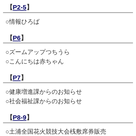
【
P2-5
】
○情報ひろば
【
P6
】
○ズームアップつちうら
○こんにちは赤ちゃん
【
P7
】
○健康増進課からのお知らせ
○社会福祉課からのお知らせ
【
P8-9
】
○土浦全国花火競技大会桟敷席券販売