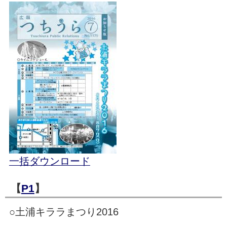
一括ダウンロード
【
P1
】
○土浦キララまつり2016