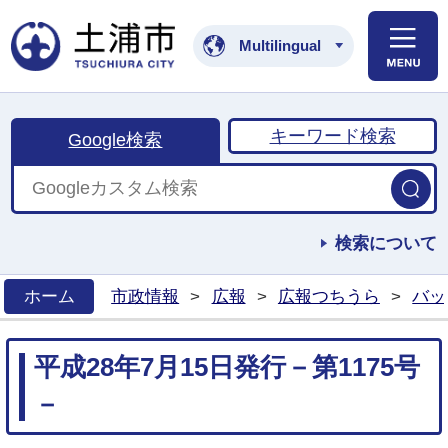
土浦市公式ホームペ
Multilingual
キーワード検索
Google検索
検索について
ホーム
市政情報
>
広報
>
広報つちうら
>
バッ
>
平成28年7月15日発行－第1175号
－