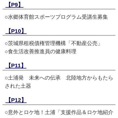
【P9】
○水郷体育館スポーツプログラム受講生募集
【P10】
○茨城県租税債権管理機構「不動産公売」
○食生活改善推進員の健康料理
【P11】
○土浦発 未来への伝承 北陸地方からもたら
された土器
【P12】
○意外とロケ地！土浦「支援作品＆ロケ地紹介