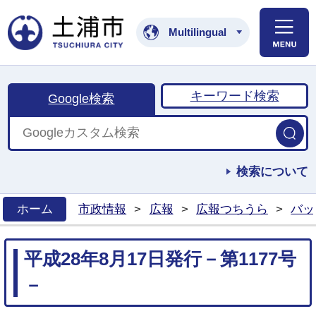
土浦市公式ホームペ
Multilingual
キーワード検索
Google検索
検索について
ホーム
市政情報
>
広報
>
広報つちうら
>
バッ
>
平成28年8月17日発行－第1177号
－