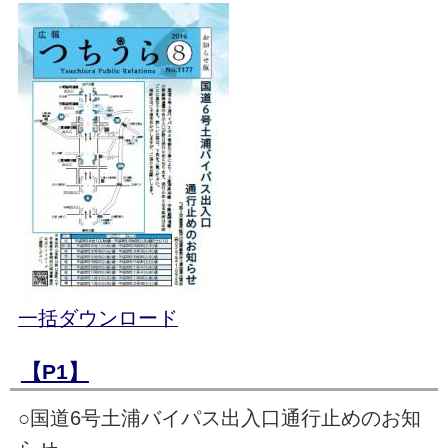
一括ダウンロード
【P1】
○国道6号土浦バイパス出入口通行止めのお知