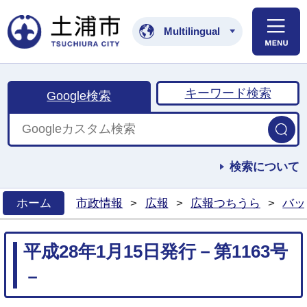
土浦市公式ホームペ
Multilingual
キーワード検索
Google検索
検索について
ホーム
市政情報
>
広報
>
広報つちうら
>
バッ
>
平成28年1月15日発行－第1163号
－