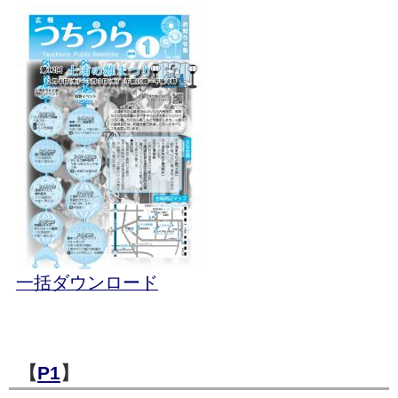
一括ダウンロード
【
P1
】