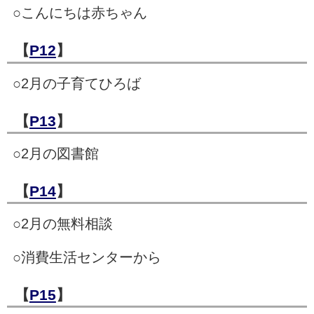
○こんにちは赤ちゃん
【
P12
】
○2月の子育てひろば
【
P13
】
○2月の図書館
【
P14
】
○2月の無料相談
○消費生活センターから
【
P15
】