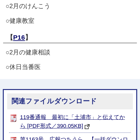
○2月のけんこう
○健康教室
【
P16
】
○2月の健康相談
○休日当番医
関連ファイルダウンロード
119番通報 最初に「土浦市」と伝えてか
ら [PDF形式／390.05KB]
第1163号 広報つちうら 【一括ダウンロ