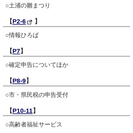
○土浦の雛まつり
【
P2-6
】
○情報ひろば
【
P7
】
○確定申告についてほか
【
P8-9
】
○市・県民税の申告受付
【
P10-11
】
○高齢者福祉サービス