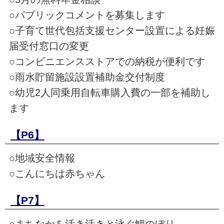
○パブリックコメントを募集します
○子育て世代包括支援センター設置による妊娠
届受付窓口の変更
○コンビニエンスストアでの納税が便利です
○雨水貯留施設設置補助金交付制度
○幼児2人同乗用自転車購入費の一部を補助し
ます
【P6】
○地域安全情報
○こんにちは赤ちゃん
【P7】
○まちなかを活き活きと泳ぐ鯉のぼり