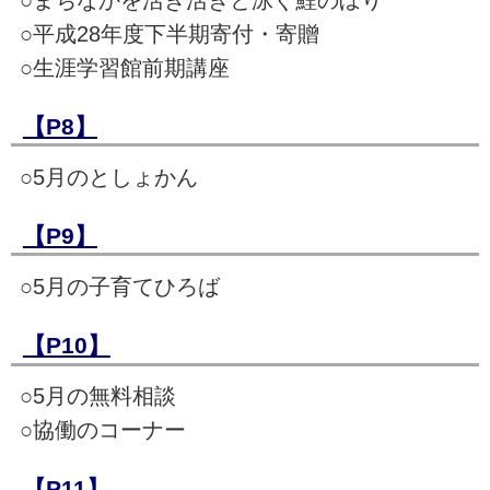
○平成28年度下半期寄付・寄贈
○生涯学習館前期講座
【P8】
○5月のとしょかん
【P9】
○5月の子育てひろば
【P10】
○5月の無料相談
○協働のコーナー
【P11】