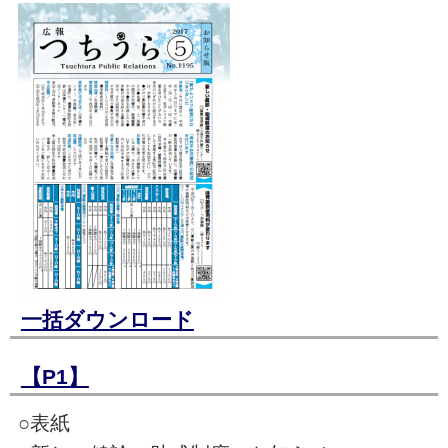
一括ダウンロード
【P1】
○表紙