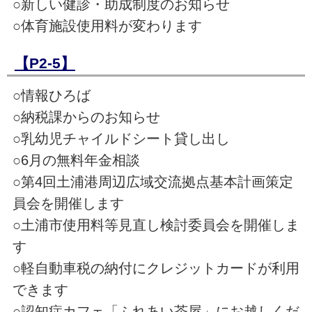
○新しい健診・助成制度のお知らせ
○体育施設使用料が変わります
【P2-5】
○情報ひろば
○納税課からのお知らせ
○乳幼児チャイルドシート貸し出し
○6月の無料年金相談
○第4回土浦港周辺広域交流拠点基本計画策定
員会を開催します
○土浦市使用料等見直し検討委員会を開催しま
す
○軽自動車税の納付にクレジットカードが利用
できます
○認知症カフェ「ふれあい茶屋」にお越しくだ