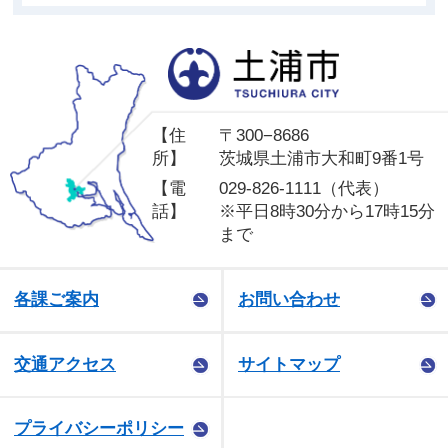
土
【住
〒300−8686
所】
茨城県土浦市大和町9番1号
【電
029-826-1111（代表）
話】
※平日8時30分から17時15分
まで
各課ご案内
お問い合わせ
交通アクセス
サイトマップ
プライバシーポリシー