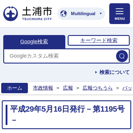
土浦市公式ホームペ
Multilingual
キーワード検索
Google検索
検索について
ホーム
市政情報
>
広報
>
広報つちうら
>
バッ
>
平成29年5月16日発行－第1195号
－