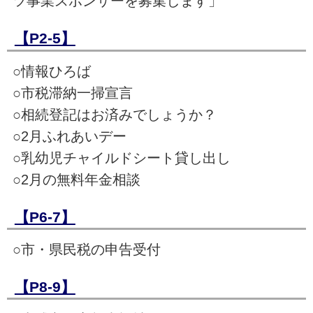
ツ事業スポンサーを募集します」
【P2-5】
○情報ひろば
○市税滞納一掃宣言
○相続登記はお済みでしょうか？
○2月ふれあいデー
○乳幼児チャイルドシート貸し出し
○2月の無料年金相談
【P6-7】
○市・県民税の申告受付
【P8-9】