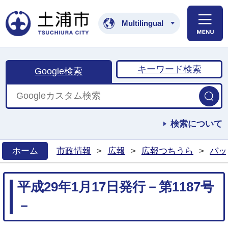
土浦市公式ホームペ
Multilingual
キーワード検索
Google検索
検索について
ホーム
市政情報
>
広報
>
広報つちうら
>
バッ
>
平成29年1月17日発行－第1187号
－